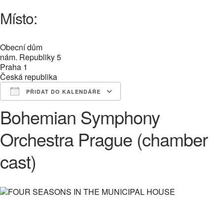
Místo:
Obecní dům
nám. Republiky 5
Praha 1
Česká republika
PŘIDAT DO KALENDÁŘE
Bohemian Symphony
Download ICS
Google Calendar
iCalendar
Office 365
Outlook Live
Orchestra Prague (chamber
cast)