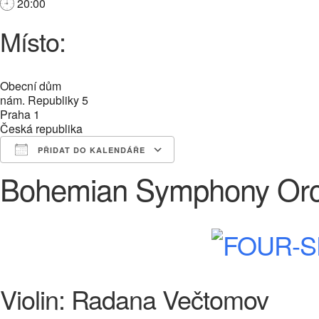
20:00
Místo:
Obecní dům
nám. Republiky 5
Praha 1
Česká republika
PŘIDAT DO KALENDÁŘE
Bohemian Symphony Orch
Download ICS
Google Calendar
iCalendar
Office 365
Outlook Live
Violin: Radana Večtomov