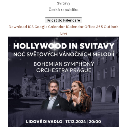
Svitavy
Česká republika
Přidat do kalendáře
Download ICS
Google Calendar
iCalendar
Office 365
Outlook
Live