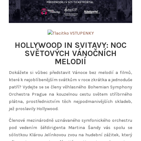
HOLLYWOOD IN SVITAVY: NOC
SVĚTOVÝCH VÁNOČNÍCH
MELODIÍ
Dokážete si vůbec představit Vánoce bez melodií a filmů,
které k nejoblíbenějším svátkům v roce zkrátka a jednoduše
patří? Vydejte se se členy věhlasného Bohemian Symphony
Orchestra Prague na kouzelnou cestu světem stříbrného
plátna, prostřednictvím těch nejpodmanivějších skladeb,
jež proslavily Hollywood.
Členové mezinárodně uznávaného symfonického orchestru
pod vedením šéfdirigenta Martina Šandy vás spolu se
sólistkou Klárou Jelínkovou zvou na hudební zážitek, který