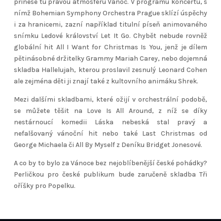
přinese tu pravou atmosféru Vánoc. V programu koncertu, s
nímž Bohemian Symphony Orchestra Prague sklízí úspěchy
i za hranicemi, zazní například titulní píseň animovaného
snímku Ledové království Let It Go. Chybět nebude rovněž
globální hit All I Want for Christmas Is You, jenž je dílem
pětinásobné držitelky Grammy Mariah Carey, nebo dojemná
skladba Hallelujah, kterou proslavil zesnulý Leonard Cohen
ale zejména děti ji znají také z kultovního animáku Shrek.
Mezi dalšími skladbami, které ožijí v orchestrální podobě,
se můžete těšit na Love Is All Around, z níž se díky
nestárnoucí komedii Láska nebeská stal pravý a
nefalšovaný vánoční hit nebo také Last Christmas od
George Michaela či All By Myself z Deníku Bridget Jonesové.
A co by to bylo za Vánoce bez nejoblíbenější české pohádky?
Perličkou pro české publikum bude zaručeně skladba Tři
oříšky pro Popelku.