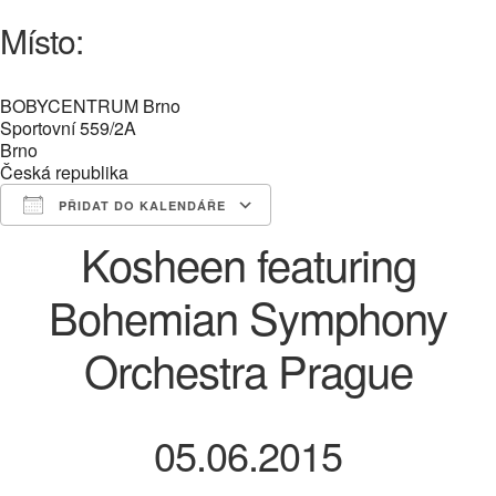
Místo:
BOBYCENTRUM Brno
Sportovní 559/2A
Brno
Česká republika
PŘIDAT DO KALENDÁŘE
Kosheen featuring
Download ICS
Google Calendar
iCalendar
Office 365
Outlook Live
Bohemian Symphony
Orchestra Prague
05.06.2015