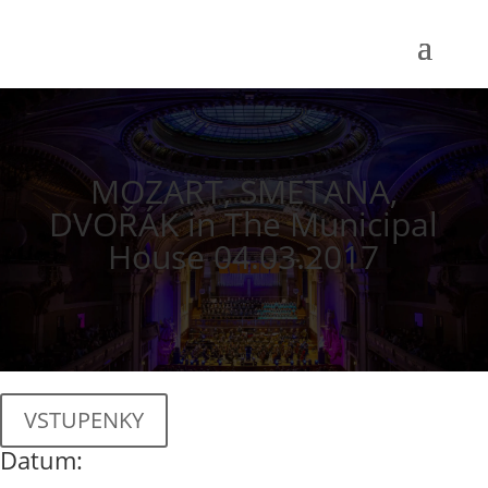
MOZART, SMETANA,
DVOŘÁK in The Municipal
House 04.03.2017
VSTUPENKY
Datum: