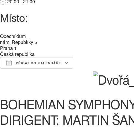
20:00 - 21:00
Místo:
Obecní dům
nám. Republiky 5
Praha 1
Česká republika
PŘIDAT DO KALENDÁŘE
Download ICS
Google Calendar
iCalendar
Office 365
Outlook Live
BOHEMIAN SYMPHON
DIRIGENT: MARTIN ŠA