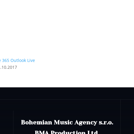
e 365
Outlook Live
Bohemian Music Agency s.r.o.
BMA Production Ltd.