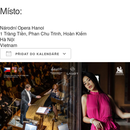
Místo:
Národní Opera Hanoi
1 Tràng Tiền, Phan Chu Trinh, Hoàn Kiếm
Hà Nội
Vietnam
PŘIDAT DO KALENDÁŘE
Download ICS
Google Calendar
iCalendar
Office 365
Outlook Live