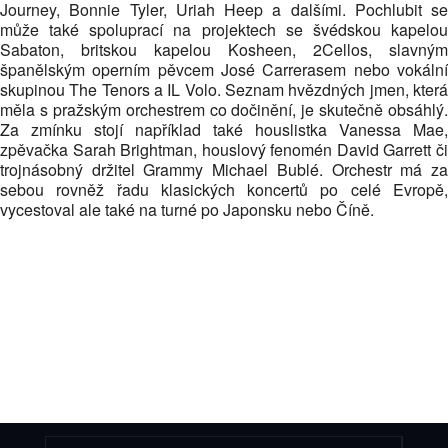
Journey, Bonnie Tyler, Uriah Heep a dalšími. Pochlubit se
může také spoluprací na projektech se švédskou kapelou
Sabaton, britskou kapelou Kosheen, 2Cellos, slavným
španělským operním pěvcem José Carrerasem nebo vokální
skupinou The Tenors a IL Volo. Seznam hvězdných jmen, která
měla s pražským orchestrem co dočinění, je skutečně obsáhlý.
Za zmínku stojí například také houslistka Vanessa Mae,
zpěvačka Sarah Brightman, houslový fenomén David Garrett či
trojnásobný držitel Grammy Michael Bublé. Orchestr má za
sebou rovněž řadu klasických koncertů po celé Evropě,
vycestoval ale také na turné po Japonsku nebo Číně.