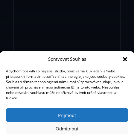
Spravovat Souhlas
Bohemian Music Agency s.r.o.
BMA Production Ltd.
Abychom poskytli co nejlepší služby, používáme k ukládání a/nebo
přístupu k informacím o zařízení, technologie jako jsou soubory cookies.
Souhlas s těmito technologiemi nám umožní zpracovávat údaje, jako je
chování při procházení nebo jedinečná ID na tomto webu. Nesouhlas
nebo odvolání souhlasu může nepříznivě ovlivnit určité vlastnosti a
funkce.
Příjmout
SOCIAL MEDIA
Odmítnout