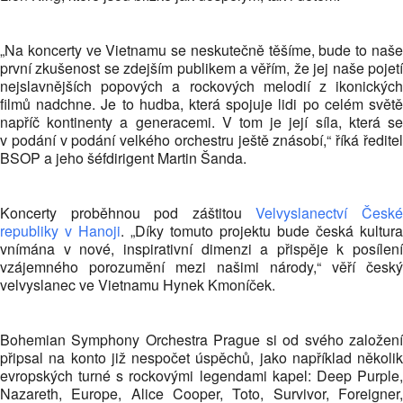
„Na koncerty ve Vietnamu se neskutečně těšíme, bude to naše
první zkušenost se zdejším publikem a věřím, že jej naše pojetí
nejslavnějších popových a rockových melodií z ikonických
filmů nadchne. Je to hudba, která spojuje lidi po celém světě
napříč kontinenty a generacemi. V tom je její síla, která se
v podání v podání velkého orchestru ještě znásobí,“ říká ředitel
BSOP a jeho šéfdirigent Martin Šanda.
Koncerty proběhnou pod záštitou
Velvyslanectví Česk
republiky v Hanoji
. „Díky tomuto projektu bude česká kultura
vnímána v nové, inspirativní dimenzi a přispěje k posílení
vzájemného porozumění mezi našimi národy,“ věří český
velvyslanec ve Vietnamu Hynek Kmoníček.
Bohemian Symphony Orchestra Prague si od svého založení
připsal na konto již nespočet úspěchů, jako například několik
evropských turné s rockovými legendami kapel: Deep Purple,
Nazareth, Europe, Alice Cooper, Toto, Survivor, Foreigner,