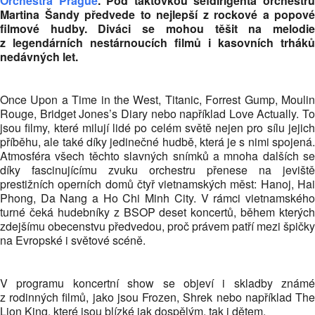
Orchestra Prague
. Pod taktovkou šéfdirigenta orchestr
Martina Šandy předvede to nejlepší z rockové a popové
filmové hudby. Diváci se mohou těšit na melodie
z legendárních nestárnoucích filmů i kasovních trháků
nedávných let.
Once Upon a Time in the West, Titanic, Forrest Gump, Moulin
Rouge,
Bridget Jones’s Diary nebo například
Love Actually. To
jsou filmy, které milují lidé po celém světě nejen pro sílu jejich
příběhu, ale také díky jedinečné hudbě, která je s nimi spojená.
Atmosféra všech těchto slavných snímků a mnoha dalších se
díky fascinujícímu zvuku orchestru přenese na jeviště
prestižních operních domů čtyř vietnamských měst: Hanoj, Hai
Phong, Da Nang a Ho Chi Minh City. V rámci vietnamského
turné čeká hudebníky z BSOP deset koncertů, během kterých
zdejšímu obecenstvu předvedou, proč právem patří mezi špičky
na Evropské i světové scéně.
V programu koncertní show se objeví i skladby známé
z rodinných filmů, jako jsou Frozen, Shrek nebo například The
Lion King, které jsou blízké jak dospělým, tak i dětem.