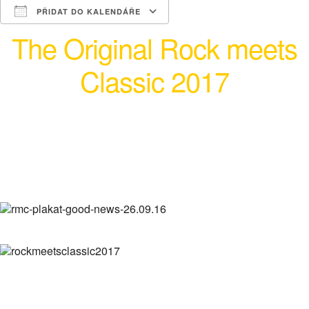
PŘIDAT DO KALENDÁŘE
The Original Rock meets
Download ICS
Google Calendar
iCalendar
Office 365
Outlook Live
Classic 2017