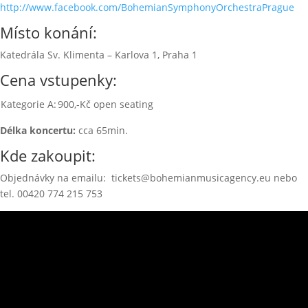
http://www.facebook.com/BohemianSymphonyOrchestraPrague
Místo konání:
Katedrála Sv. Klimenta – Karlova 1, Praha 1
Cena vstupenky:
Kategorie A:
900,-Kč open seating
Délka koncertu:
cca 65min.
Kde zakoupit:
Objednávky na emailu: tickets@bohemianmusicagency.eu nebo
tel. 00420 774 215 753