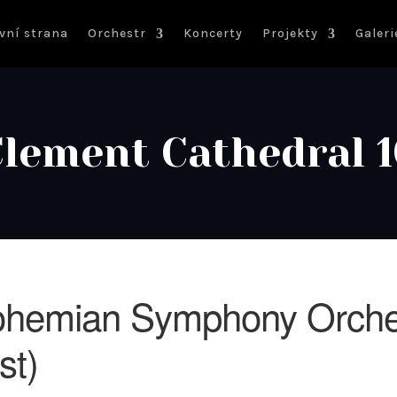
vní strana
Orchestr
Koncerty
Projekty
Galeri
Clement Cathedral 1
hemian Symphony Orche
st)