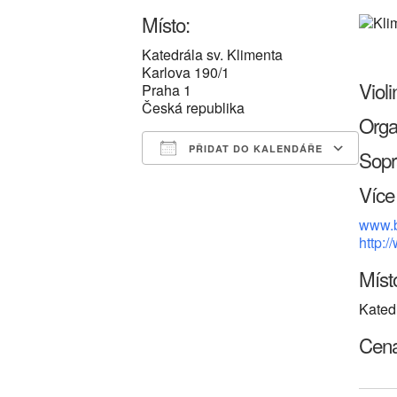
Místo:
Katedrála sv. Klimenta
Karlova 190/1
Viol
Praha 1
Česká republika
Orga
PŘIDAT DO KALENDÁŘE
Sopr
Download ICS
Google Calendar
iCalendar
Office 365
Outlook
Více 
www.
http:
Míst
Kated
Cena