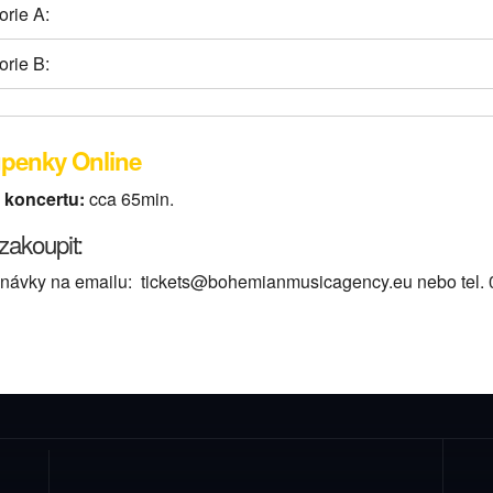
orie A:
orie B:
penky Online
 koncertu:
cca 65min.
zakoupit:
návky na emailu: tickets@bohemianmusicagency.eu nebo tel.