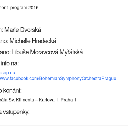
in: Marie Dvorská
no: Michelle Hradecká
ano: Libuše Moravcová Myřátská
 Live
info na:
bsop.eu
//www.facebook.com/BohemianSymphonyOrchestraPrague
o konání:
rála Sv. Klimenta – Karlova 1, Praha 1
 vstupenky: