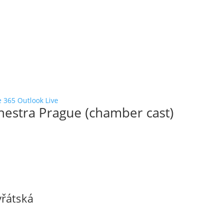
e 365
Outlook Live
stra Prague (chamber cast)
řátská