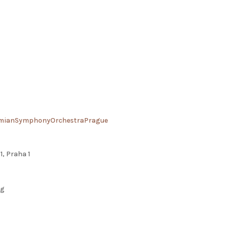
emianSymphonyOrchestraPrague
1, Praha 1
ng