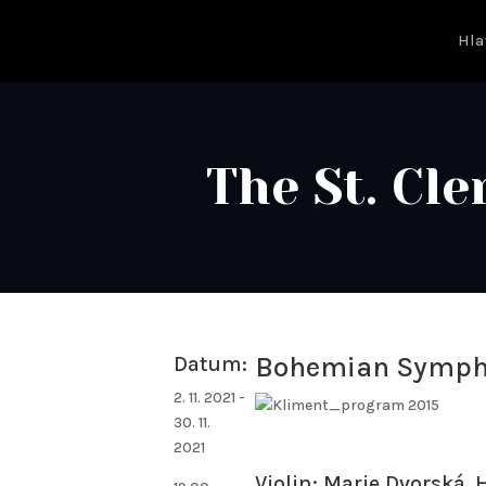
Hla
The St. Cl
Bohemian Sympho
Datum:
2. 11. 2021 -
30. 11.
2021
Violin: Marie Dvorská,