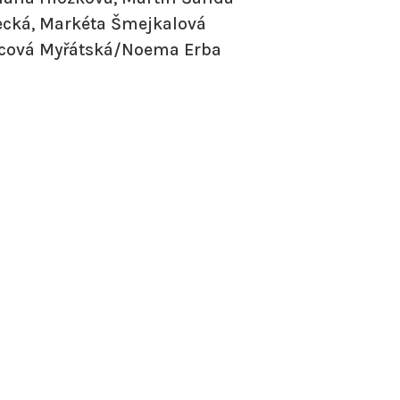
ecká, Markéta Šmejkalová
vcová Myřátská/Noema Erba