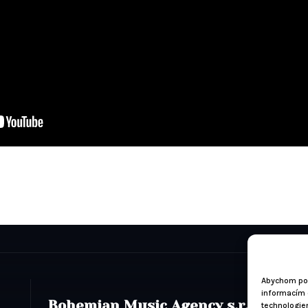
Abychom pos
informacím o
Bohemian Music Agency s.r.o.
technologie