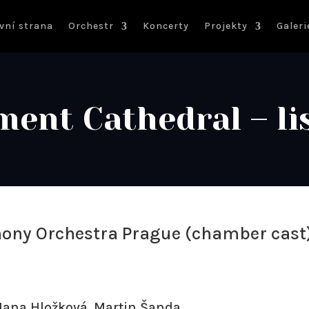
vní strana
Orchestr
Koncerty
Projekty
Galeri
ement Cathedral – li
ny Orchestra Prague (chamber cast
 Hana Hložková, Martin Šanda