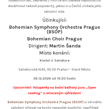
hudebních děl, žádnému z nich se ani zdaleka nepoštěstilo
dosáhnout takové popularity, jakou si u Čechů získala jeho
vánoční mše.
Účinkující:
Bohemian Symphony Orchestra Prague
(BSOP)
Bohemian Choir Prague
Dirigent:
Martin Šanda
Místo konání:
Kostel U Salvátora
Salvátorská 1045, 110 00 Praha 1 – Staré Město
26.12.2026 od 19:30 hodin
Upozornění: Vstupenky na boční balkony jsou „Open
seating“ s omezeným výhledem!
Bohemian Symphony Orchestra Prague (BSOP)
si od svého
založení připsal na konto nespočet úspěchů, například