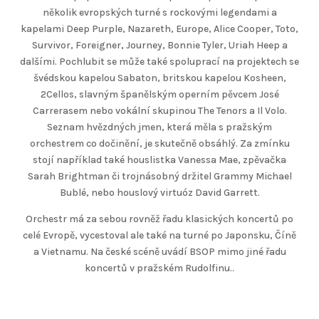
několik evropských turné s rockovými legendami a
kapelami Deep Purple, Nazareth, Europe, Alice Cooper, Toto,
Survivor, Foreigner, Journey, Bonnie Tyler, Uriah Heep a
dalšími. Pochlubit se může také spoluprací na projektech se
švédskou kapelou Sabaton, britskou kapelou Kosheen,
2Cellos, slavným španělským operním pěvcem José
Carrerasem nebo vokální skupinou The Tenors a Il Volo.
Seznam hvězdných jmen, která měla s pražským
orchestrem co dočinění, je skutečně obsáhlý. Za zmínku
stojí například také houslistka Vanessa Mae, zpěvačka
Sarah Brightman či trojnásobný držitel Grammy Michael
Bublé, nebo houslový virtuóz David Garrett.
Orchestr má za sebou rovněž řadu klasických koncertů po
celé Evropě, vycestoval ale také na turné po Japonsku, Číně
a Vietnamu. Na české scéně uvádí BSOP mimo jiné řadu
koncertů v pražském Rudolfinu..