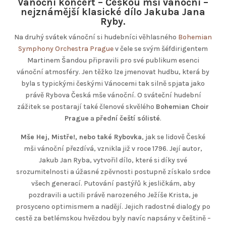
Vánoční koncert –
Českou mši vánoční
–
nejznámější klasické dílo Jakuba Jana
Ryby.
Na druhý svátek vánoční si hudebníci věhlasného
Bohemian
Symphony Orchestra Prague
v čele se svým šéfdirigentem
Martinem Šandou připravili pro své publikum esenci
vánoční atmosféry. Jen těžko lze jmenovat hudbu, která by
byla s typickými českými Vánocemi tak silně spjata jako
právě Rybova Česká mše vánoční. O sváteční hudební
zážitek se postarají také členové skvělého
Bohemian Choir
Prague
a
přední čeští sólisté
.
Mše Hej, Mistře!, nebo také Rybovka
, jak se lidově České
mši vánoční přezdívá, vznikla již v roce 1796. Její autor,
Jakub Jan Ryba, vytvořil dílo, které si díky své
srozumitelnosti a úžasné zpěvnosti postupně získalo srdce
všech generací. Putování pastýřů k jesličkám, aby
pozdravili a uctili právě narozeného Ježíše Krista, je
prosyceno optimismem a nadějí. Jejich radostné dialogy po
cestě za betlémskou hvězdou byly navíc napsány v češtině –