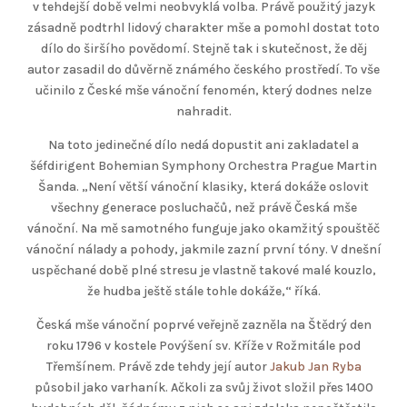
v tehdejší době velmi neobvyklá volba. Právě použitý jazyk
zásadně podtrhl lidový charakter mše a pomohl dostat toto
dílo do širšího povědomí. Stejně tak i skutečnost, že děj
autor zasadil do důvěrně známého českého prostředí. To vše
učinilo z České mše vánoční fenomén, který dodnes nelze
nahradit.
Na toto jedinečné dílo nedá dopustit ani zakladatel a
šéfdirigent Bohemian Symphony Orchestra Prague Martin
Šanda. „Není větší vánoční klasiky, která dokáže oslovit
všechny generace posluchačů, než právě Česká mše
vánoční. Na mě samotného funguje jako okamžitý spouštěč
vánoční nálady a pohody, jakmile zazní první tóny. V dnešní
uspěchané době plné stresu je vlastně takové malé kouzlo,
že hudba ještě stále tohle dokáže,“ říká.
Česká mše vánoční poprvé veřejně zazněla na Štědrý den
roku 1796 v kostele Povýšení sv. Kříže v Rožmitále pod
Třemšínem. Právě zde tehdy její autor
Jakub Jan Ryba
působil jako varhaník. Ačkoli za svůj život složil přes 1400