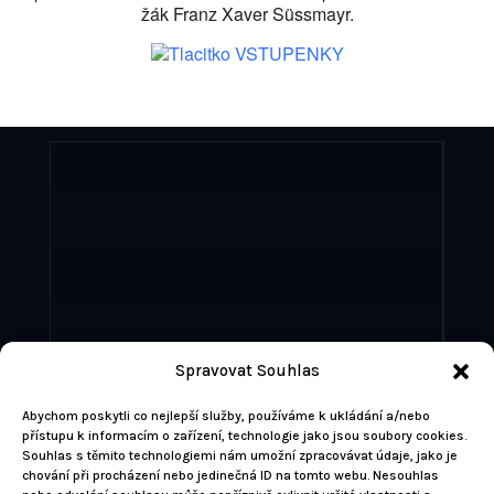
žák Franz Xaver Süssmayr.
Bohemian Music Agency s.r.o.
Spravovat Souhlas
BMA Production Ltd.
Abychom poskytli co nejlepší služby, používáme k ukládání a/nebo
přístupu k informacím o zařízení, technologie jako jsou soubory cookies.
Souhlas s těmito technologiemi nám umožní zpracovávat údaje, jako je
chování při procházení nebo jedinečná ID na tomto webu. Nesouhlas