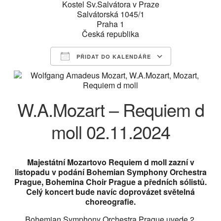
Kostel Sv.Salvátora v Praze
Salvátorská 1045/1
Praha 1
Česká republika
PŘIDAT DO KALENDÁŘE
Download ICS
Google Calendar
iCalendar
Office 365
Outlook Live
W.A.Mozart – Requiem d
moll 02.11.2024
Majestátní Mozartovo Requiem d moll zazní v
listopadu v podání Bohemian Symphony Orchestra
Prague, Bohemina Choir Prague a předních sólistů.
Celý koncert bude navíc doprovázet světelná
choreografie.
Bohemian Symphony Orchestra Prague uvede 2.