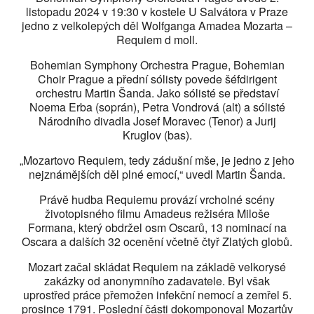
listopadu 2024 v 19:30 v kostele U Salvátora v Praze
jedno z velkolepých děl Wolfganga Amadea Mozarta –
Requiem d moll.
Bohemian Symphony Orchestra Prague, Bohemian
Choir Prague a přední sólisty povede šéfdirigent
orchestru Martin Šanda. Jako sólisté se představí
Noema Erba (soprán), Petra Vondrová (alt) a sólisté
Národního divadla Josef Moravec (Tenor) a Jurij
Kruglov (bas).
„Mozartovo Requiem, tedy zádušní mše, je jedno z jeho
nejznámějších děl plné emocí,“ uvedl Martin Šanda.
Právě hudba Requiemu provází vrcholné scény
životopisného filmu Amadeus režiséra Miloše
Formana, který obdržel osm Oscarů, 13 nominací na
Oscara a dalších 32 ocenění včetně čtyř Zlatých globů.
Mozart začal skládat Requiem na základě velkorysé
zakázky od anonymního zadavatele. Byl však
uprostřed práce přemožen infekční nemocí a zemřel 5.
prosince 1791. Poslední části dokomponoval Mozartův