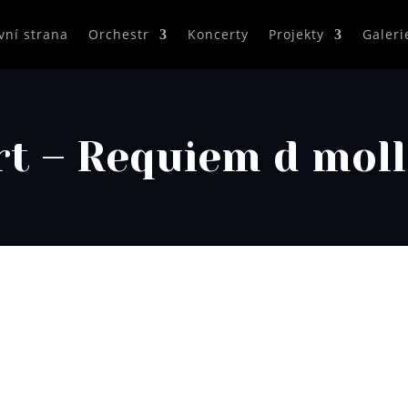
vní strana
Orchestr
Koncerty
Projekty
Galeri
t – Requiem d moll 