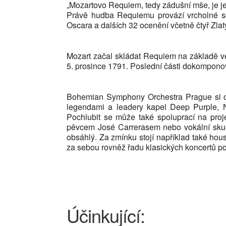
„Mozartovo Requiem, tedy zádušní mše, je je
Právě hudba Requiemu provází vrcholné sc
Oscara a dalších 32 ocenění včetně čtyř Zlat
Mozart začal skládat Requiem na základě v
5. prosince 1791. Poslední části dokompono
Bohemian Symphony Orchestra Prague si od 
legendami a leadery kapel Deep Purple, Na
Pochlubit se může také spoluprací na pro
pěvcem José Carrerasem nebo vokální skup
obsáhlý. Za zmínku stojí například také ho
za sebou rovněž řadu klasických koncertů po
Účinkující: