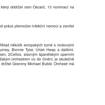
 který obdržel osm Oscarů, 13 nominací na
ed práce přemožen infekční nemocí a zemřel
íklad několik evropských turné s rockovými
urney, Bonnie Tyler, Uriah Heep a dalšími.
heen, 2Cellos, slavným španělským operním
ským orchestrem co do činění, je skutečně
ý držitel Grammy Michael Bublé. Orchestr má