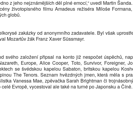
dno z jeho nejznámějších děl plné emocí,“ uvedl Martin Šanda.
ény životopisného filmu Amadeus režiséra Miloše Formana,
ých globů.
elkorysé zakázky od anonymního zadavatele. Byl však uprostř
val Mozartův žák Franz Xaver Süssmayr.
svého založení připsal na konto již nespočet úspěchů, např
zareth, Europe, Alice Cooper, Toto, Survivor, Foreigner, Jo
jektech se švédskou kapelou Sabaton, britskou kapelou Kos
inou The Tenors. Seznam hvězdných jmen, která měla s praž
uslistka Vanessa Mae, zpěvačka Sarah Brightman či trojnásobn
 celé Evropě, vycestoval ale také na turné po Japonsku a Číně.