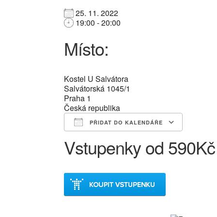
25. 11. 2022
19:00 - 20:00
Místo:
Kostel U Salvátora
Salvátorská 1045/1
Praha 1
Česká republika
PŘIDAT DO KALENDÁŘE
Vstupenky od 590Kč
Download ICS
Google Calendar
iCalendar
Office 365
Outlook Liv