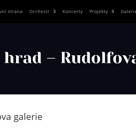
vní strana
Orchestr
Koncerty
Projekty
Galeri
 hrad – Rudolfova
va galerie