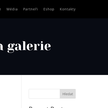
e
Média
Partneři
Eshop
Kontakty
 galerie
Hledat