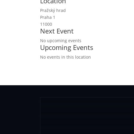
Location
Pražský hrad
Praha 1
11000
Next Event
No upcoming events
Upcoming Events
No events in this location