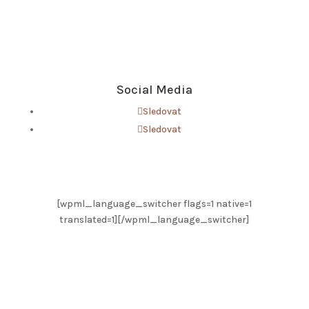
Email
director@bsop.eu
Phone
+420 777 815 753
Social Media
Sledovat
Sledovat
[wpml_language_switcher flags=1 native=1
translated=1][/wpml_language_switcher]