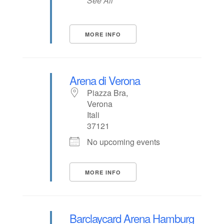
See All
MORE INFO
Arena di Verona
Piazza Bra,
Verona
Itali
37121
No upcoming events
MORE INFO
Barclaycard Arena Hamburg