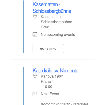
Kasematten -
Schlossbergbühne
Kasematten -
Schlossbergbühne
Graz
No upcoming events
MORE INFO
Katedrála sv. Klimenta
Karlova 190/1
Praha 1
110 00
Next Event
Komorní koncerty - katedrála