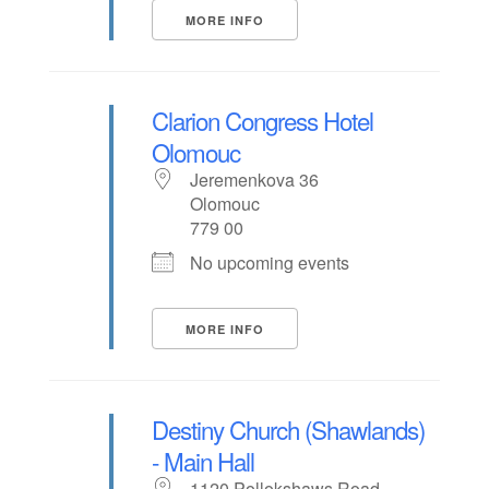
MORE INFO
Clarion Congress Hotel
Olomouc
Jeremenkova 36
Olomouc
779 00
No upcoming events
MORE INFO
Destiny Church (Shawlands)
- Main Hall
1120 Pollokshaws Road