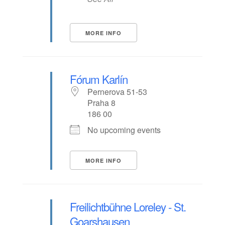
MORE INFO
Fórum Karlín
Pernerova 51-53
Praha 8
186 00
No upcoming events
MORE INFO
Freilichtbühne Loreley - St.
Goarshausen